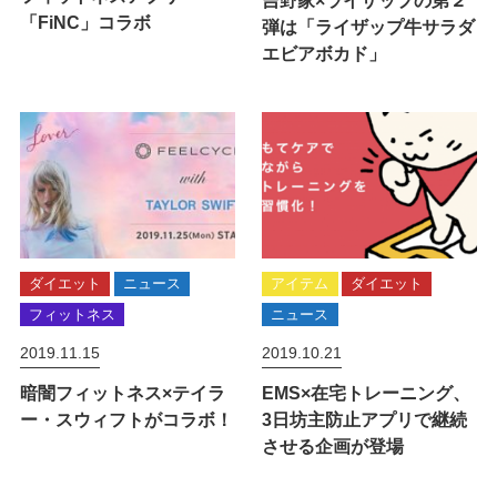
「FiNC」コラボ
弾は「ライザップ牛サラダ
エビアボカド」
ダイエット
ニュース
アイテム
ダイエット
フィットネス
ニュース
2019.11.15
2019.10.21
暗闇フィットネス×テイラ
EMS×在宅トレーニング、
ー・スウィフトがコラボ！
3日坊主防止アプリで継続
させる企画が登場