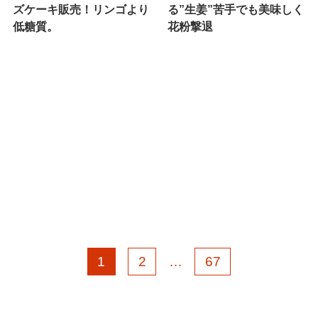
ズケーキ販売！リンゴより
る”生姜”苦手でも美味しく
低糖質。
花粉撃退
1
2
…
67