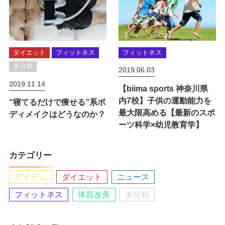
ダイエット
フィットネス
フィットネス
未分類
2019.06.03
2019.11.14
【biima sports 神奈川県
内7校】子供の運動能力を
“寝てるだけで痩せる”系ボ
最大限高める【最新のスポ
ディメイクはどうなのか？
ーツ科学×幼児教育学】
カテゴリー
アイテム
ダイエット
ニュース
フィットネス
体質改善
未分類