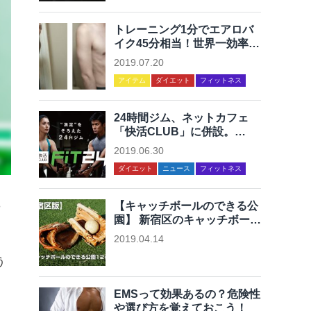
トレーニング1分でエアロバ
イク45分相当！世界一効率が
いい最高の運動を集めてみた
2019.07.20
アイテム
ダイエット
フィットネス
24時間ジム、ネットカフェ
「快活CLUB」に併設。
「FiT24」続々オープン。
2019.06.30
ダイエット
ニュース
フィットネス
【キャッチボールのできる公
や
園】 新宿区のキャッチボール
のできる公園12ヶ所まとめ
2019.04.14
未分類
う
EMSって効果あるの？危険性
や選び方を覚えておこう！