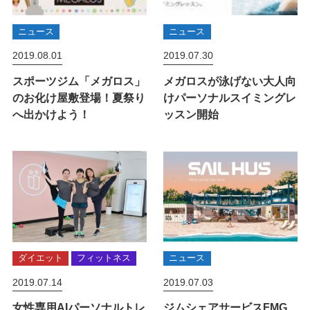
ニュース
ニュース
2019.08.01
2019.07.30
スポーツジム「メガロス」
メガロスが泳げない大人向
のお化け屋敷登場！夏祭り
けパーソナルスイミングレ
へ出かけよう！
ッスン開始
ダイエット
フィットネス
ニュース
2019.07.14
2019.07.03
女性専用AIパーソナルトレ
ジムシェアサービスFMG