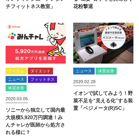
チフィットネス教室」
花粉撃退
アイテム
ダイエット
ニュース
体質改善
ニュース
フィットネス
2020.02.28
体質改善
イオンで試してみよう！野
2020.03.05
菜不足を“見える化”する装
置「ベジメータ(R)SC」
ソニーから独立して国内最
大規模5,920万円調達！み
んチャレが医師から処方さ
れる様に？